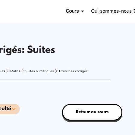
Cours
Qui sommes-nous 
rigés: Suites
ales
Maths
Suites numériques
Exercices corrigés
culté
Retour au cours