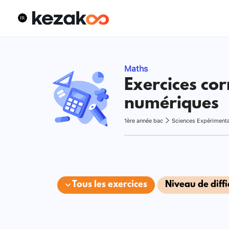
Maths
Exercices cor
numériques
1ère année bac
Sciences Expériment
Tous les exercices
Niveau de diffi