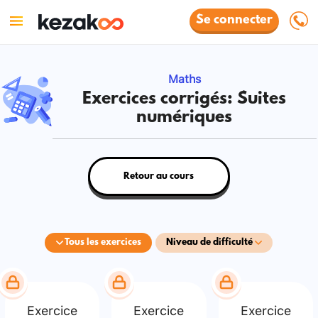
Se connecter
Maths
Exercices corrigés: Suites
numériques
Retour au cours
Tous les exercices
Niveau de difficulté
Exercice
Exercice
Exercice