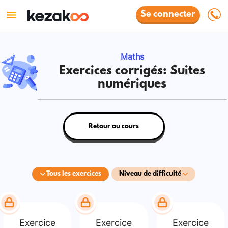
Se connecter
Maths
Exercices corrigés: Suites
numériques
Retour au cours
Tous les exercices
Niveau de difficulté
Exercice
Exercice
Exercice