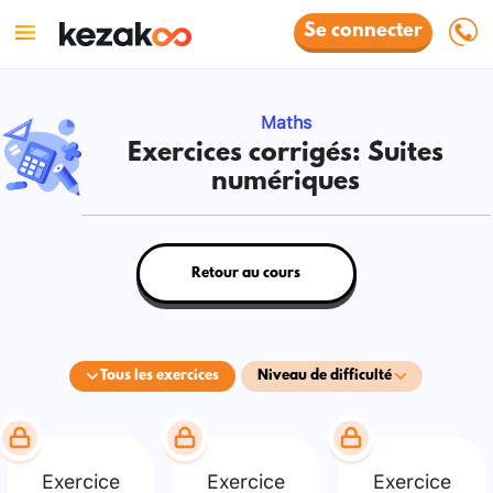
Se connecter
Maths
Exercices corrigés: Suites
numériques
Retour au cours
Tous les exercices
Niveau de difficulté
Exercice
Exercice
Exercice