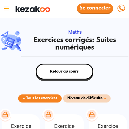
Se connecter
Maths
Exercices corrigés: Suites
numériques
Retour au cours
Tous les exercices
Niveau de difficulté
Exercice
Exercice
Exercice