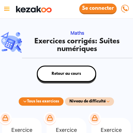
Se connecter
Maths
Exercices corrigés: Suites
numériques
Retour au cours
Tous les exercices
Niveau de difficulté
Exercice
Exercice
Exercice