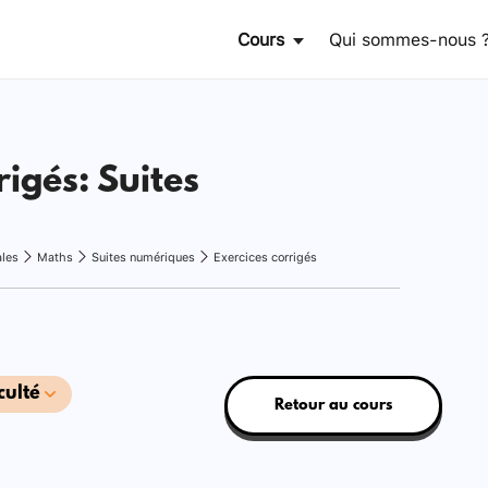
Cours
Qui sommes-nous 
rigés: Suites
ales
Maths
Suites numériques
Exercices corrigés
culté
Retour au cours