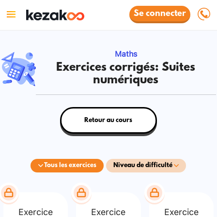
Se connecter
Maths
Exercices corrigés: Suites
numériques
Retour au cours
Tous les exercices
Niveau de difficulté
Exercice
Exercice
Exercice