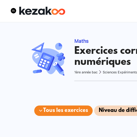
Maths
Exercices cor
numériques
1ère année bac
Sciences Expériment
Tous les exercices
Niveau de diffi