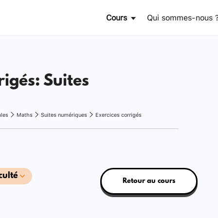
Cours
Qui sommes-nous 
rigés: Suites
ales
Maths
Suites numériques
Exercices corrigés
culté
Retour au cours