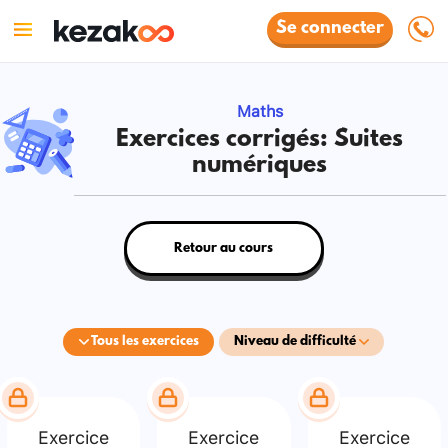
Se connecter
Maths
Exercices corrigés: Suites
numériques
Retour au cours
Tous les exercices
Niveau de difficulté
Exercice
Exercice
Exercice