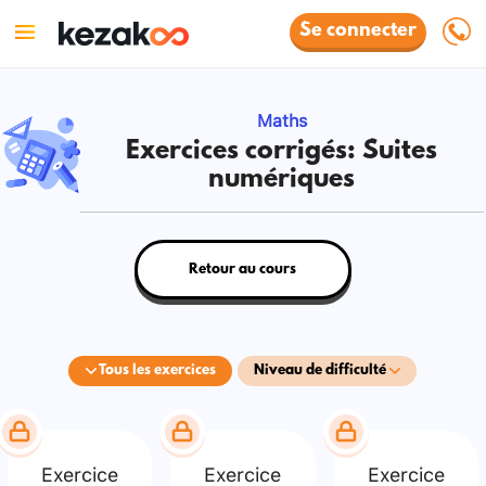
Se connecter
Maths
Exercices corrigés: Suites
numériques
Retour au cours
Tous les exercices
Niveau de difficulté
Exercice
Exercice
Exercice