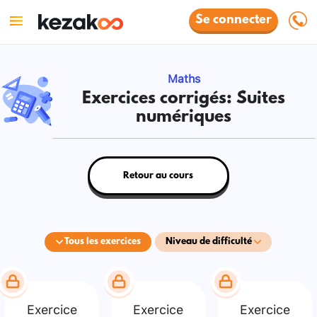
Se connecter
Maths
Exercices corrigés: Suites
numériques
Retour au cours
Tous les exercices
Niveau de difficulté
Exercice
Exercice
Exercice