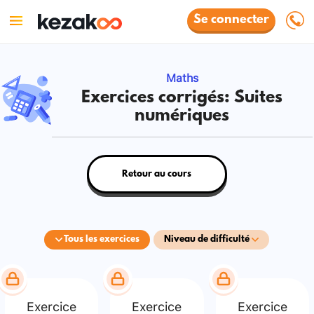
Se connecter
Maths
Exercices corrigés: Suites
numériques
Retour au cours
Tous les exercices
Niveau de difficulté
Exercice
Exercice
Exercice