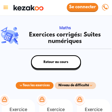
Se connecter
Maths
Exercices corrigés: Suites
numériques
Retour au cours
Tous les exercices
Niveau de difficulté
Exercice
Exercice
Exercice