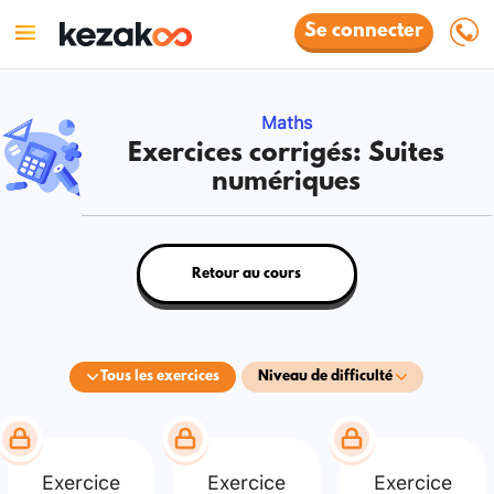
Se connecter
Maths
Exercices corrigés: Suites
numériques
Retour au cours
Tous les exercices
Niveau de difficulté
Exercice
Exercice
Exercice