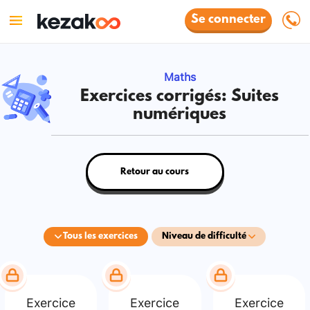
Se connecter
Maths
Exercices corrigés: Suites
numériques
Retour au cours
Tous les exercices
Niveau de difficulté
Exercice
Exercice
Exercice