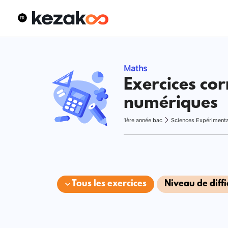
Maths
Exercices cor
numériques
1ère année bac
Sciences Expériment
Tous les exercices
Niveau de diffi