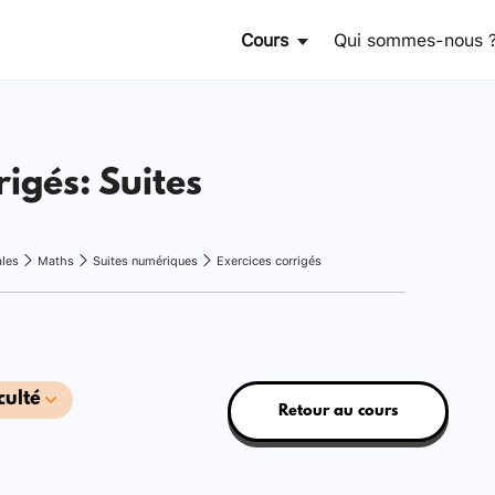
Cours
Qui sommes-nous 
rigés: Suites
ales
Maths
Suites numériques
Exercices corrigés
culté
Retour au cours