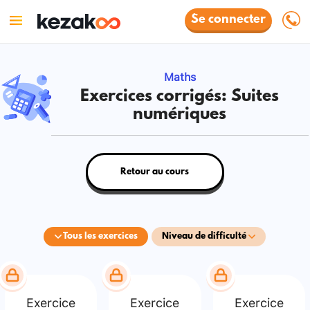
Se connecter
Maths
Exercices corrigés: Suites
numériques
Retour au cours
Tous les exercices
Niveau de difficulté
Exercice
Exercice
Exercice