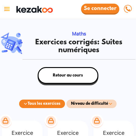
Se connecter
Maths
Exercices corrigés: Suites
numériques
Retour au cours
Tous les exercices
Niveau de difficulté
Exercice
Exercice
Exercice