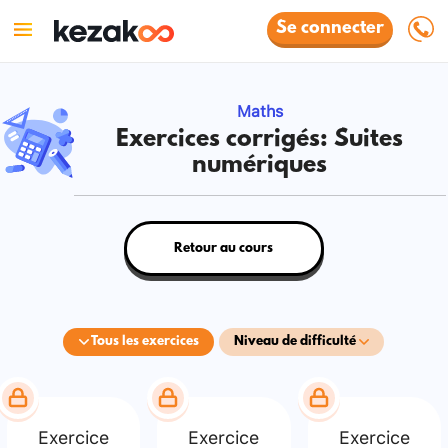
Se connecter
Maths
Exercices corrigés: Suites
numériques
Retour au cours
Tous les exercices
Niveau de difficulté
Exercice
Exercice
Exercice