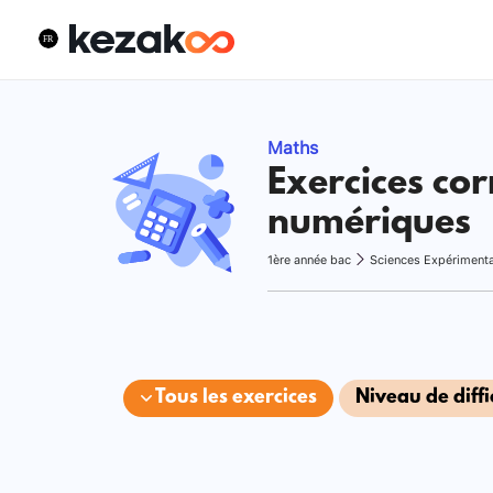
Maths
Exercices cor
numériques
1ère année bac
Sciences Expériment
Tous les exercices
Niveau de diffi