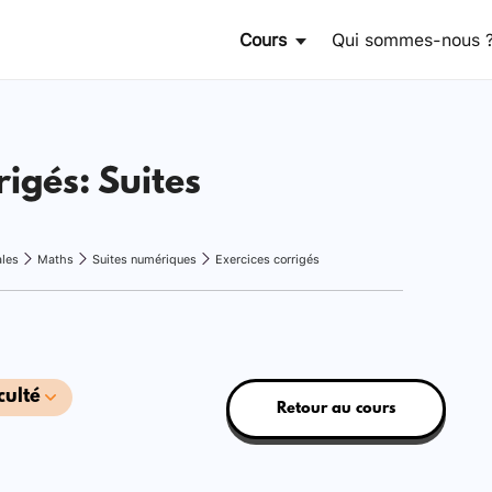
Cours
Qui sommes-nous 
rigés: Suites
ales
Maths
Suites numériques
Exercices corrigés
culté
Retour au cours