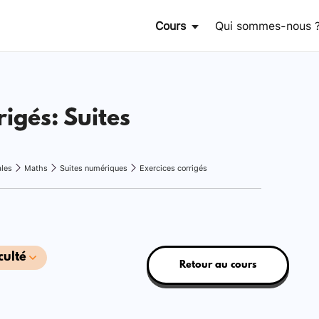
Cours
Qui sommes-nous 
rigés: Suites
ales
Maths
Suites numériques
Exercices corrigés
culté
Retour au cours