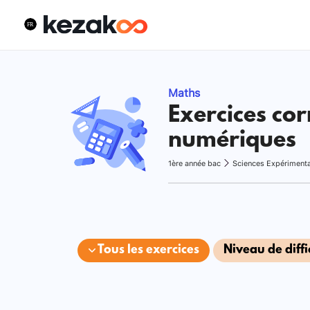
Maths
Exercices cor
numériques
1ère année bac
Sciences Expériment
Tous les exercices
Niveau de diffi