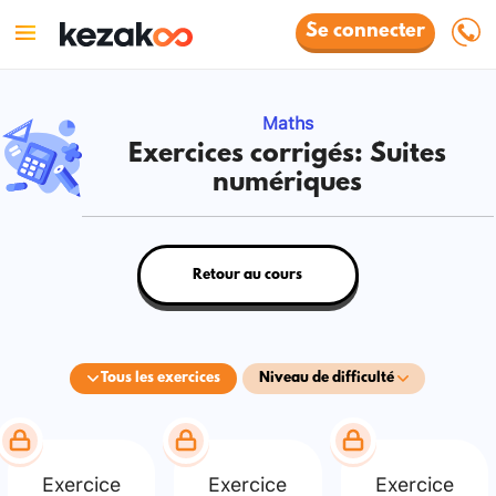
Se connecter
Maths
Exercices corrigés: Suites
numériques
Retour au cours
Tous les exercices
Niveau de difficulté
Exercice
Exercice
Exercice