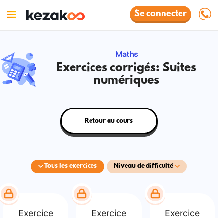
Se connecter
Maths
Exercices corrigés: Suites
numériques
Retour au cours
Tous les exercices
Niveau de difficulté
Exercice
Exercice
Exercice