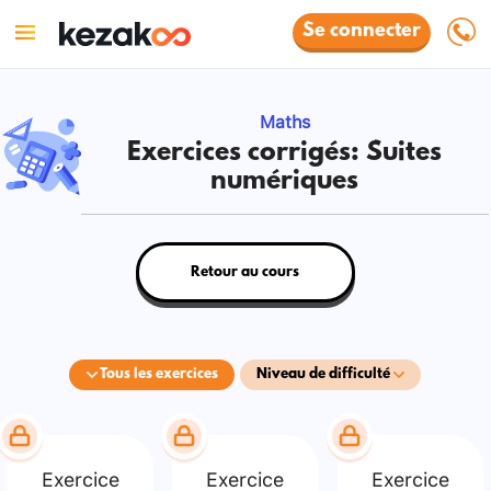
Se connecter
Maths
Exercices corrigés: Suites
numériques
Retour au cours
Tous les exercices
Niveau de difficulté
Exercice
Exercice
Exercice