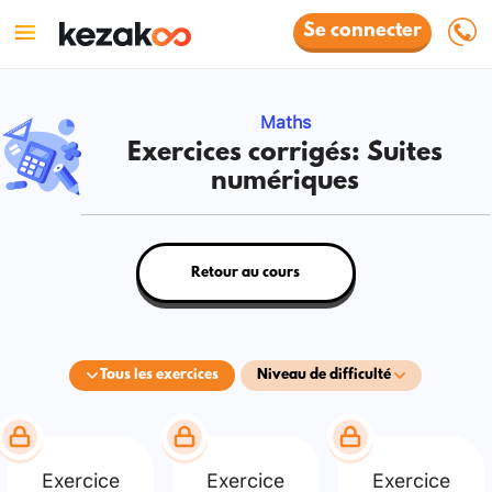
Se connecter
Maths
Exercices corrigés: Suites
numériques
Retour au cours
Tous les exercices
Niveau de difficulté
Exercice
Exercice
Exercice