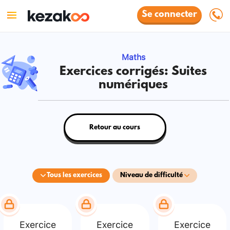
Se connecter
Maths
Exercices corrigés: Suites
numériques
Retour au cours
Tous les exercices
Niveau de difficulté
Exercice
Exercice
Exercice