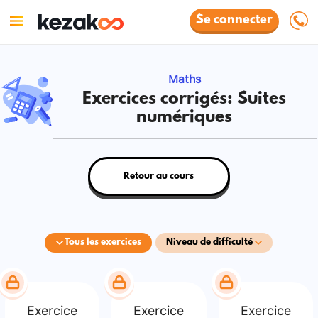
Se connecter
Maths
Exercices corrigés: Suites
numériques
Retour au cours
Tous les exercices
Niveau de difficulté
Exercice
Exercice
Exercice