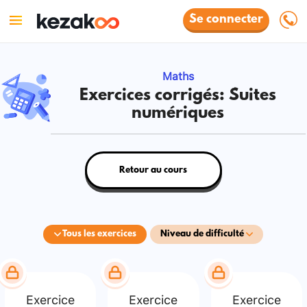
Se connecter
Maths
Exercices corrigés: Suites
numériques
Retour au cours
Tous les exercices
Niveau de difficulté
Exercice
Exercice
Exercice