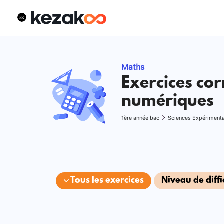
Maths
Exercices cor
numériques
1ère année bac
Sciences Expériment
Tous les exercices
Niveau de diffi