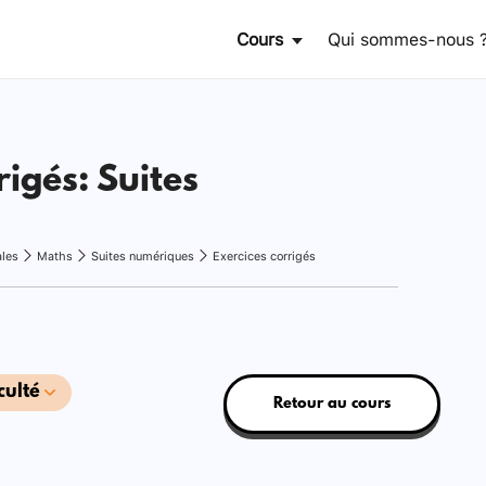
Cours
Qui sommes-nous 
rigés: Suites
ales
Maths
Suites numériques
Exercices corrigés
culté
Retour au cours