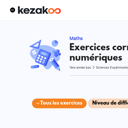
Maths
Exercices cor
numériques
1ère année bac
Sciences Expériment
Tous les exercices
Niveau de diffi