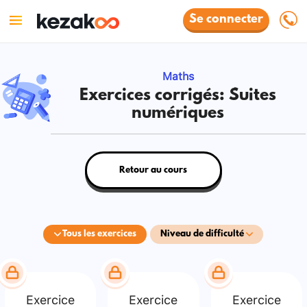
Se connecter
Maths
Exercices corrigés: Suites
numériques
Retour au cours
Tous les exercices
Niveau de difficulté
Exercice
Exercice
Exercice