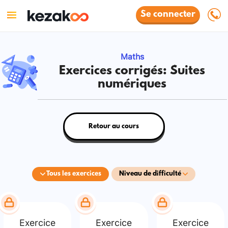
Se connecter
Maths
Exercices corrigés: Suites
numériques
Retour au cours
Tous les exercices
Niveau de difficulté
Exercice
Exercice
Exercice