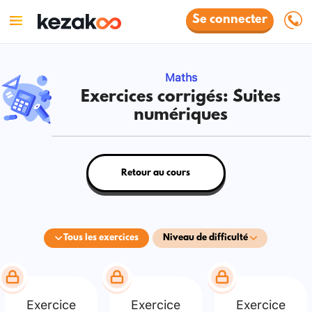
Se connecter
Maths
Exercices corrigés: Suites
numériques
Retour au cours
Tous les exercices
Niveau de difficulté
Exercice
Exercice
Exercice