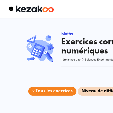
Maths
Exercices cor
numériques
1ère année bac
Sciences Expériment
Tous les exercices
Niveau de diffi