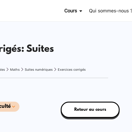
Cours
Qui sommes-nous 
rigés: Suites
ales
Maths
Suites numériques
Exercices corrigés
culté
Retour au cours