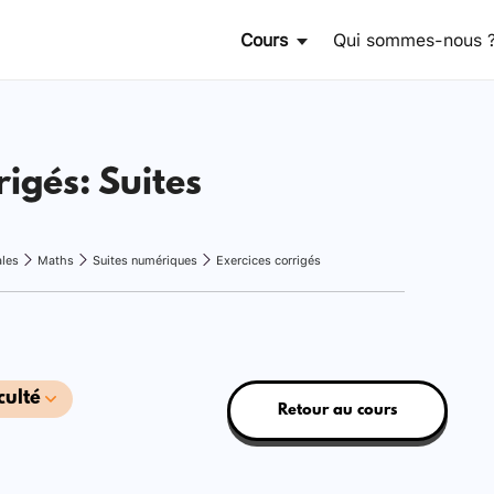
Cours
Qui sommes-nous 
rigés: Suites
ales
Maths
Suites numériques
Exercices corrigés
culté
Retour au cours