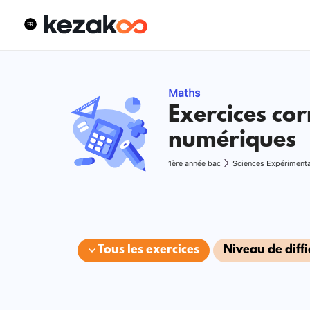
Maths
Exercices cor
numériques
1ère année bac
Sciences Expériment
Tous les exercices
Niveau de diffi