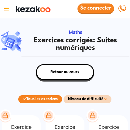
Se connecter
Maths
Exercices corrigés: Suites
numériques
Retour au cours
Tous les exercices
Niveau de difficulté
Exercice
Exercice
Exercice