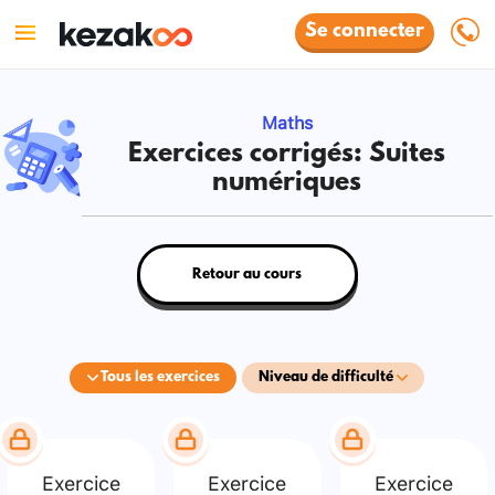
Se connecter
Maths
Exercices corrigés: Suites
numériques
Retour au cours
Tous les exercices
Niveau de difficulté
Exercice
Exercice
Exercice