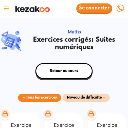
Se connecter
Maths
Exercices corrigés: Suites
numériques
Retour au cours
Tous les exercices
Niveau de difficulté
Exercice
Exercice
Exercice