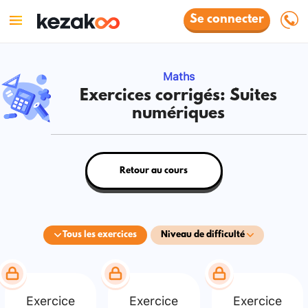
Se connecter
Maths
Exercices corrigés: Suites
numériques
Retour au cours
Tous les exercices
Niveau de difficulté
Exercice
Exercice
Exercice