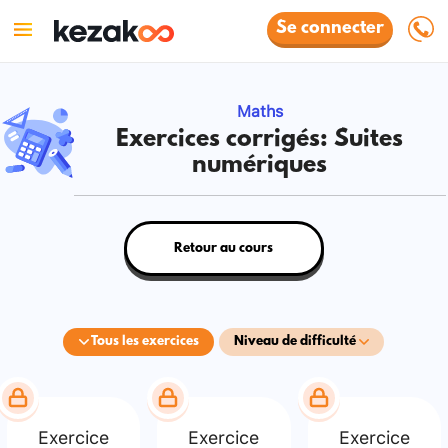
Se connecter
Maths
Exercices corrigés: Suites
numériques
Retour au cours
Tous les exercices
Niveau de difficulté
Exercice
Exercice
Exercice