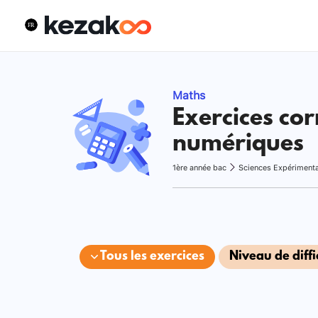
Maths
Exercices cor
numériques
1ère année bac
Sciences Expériment
Tous les exercices
Niveau de diffi