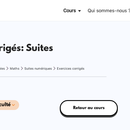
Cours
Qui sommes-nous 
rigés: Suites
ales
Maths
Suites numériques
Exercices corrigés
culté
Retour au cours