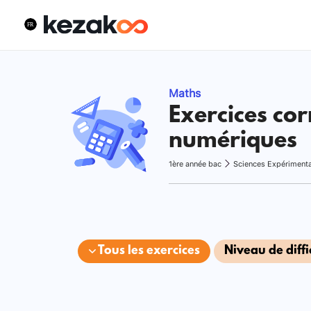
Maths
Exercices cor
numériques
1ère année bac
Sciences Expériment
Tous les exercices
Niveau de diffi