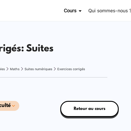
Cours
Qui sommes-nous 
rigés: Suites
ales
Maths
Suites numériques
Exercices corrigés
culté
Retour au cours