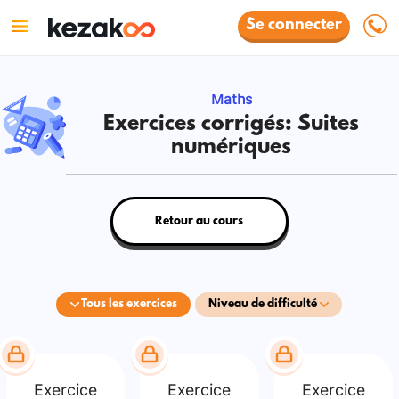
Se connecter
Maths
Exercices corrigés: Suites
numériques
Retour au cours
Tous les exercices
Niveau de difficulté
Exercice
Exercice
Exercice