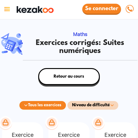
Se connecter
Maths
Exercices corrigés: Suites
numériques
Retour au cours
Tous les exercices
Niveau de difficulté
Exercice
Exercice
Exercice