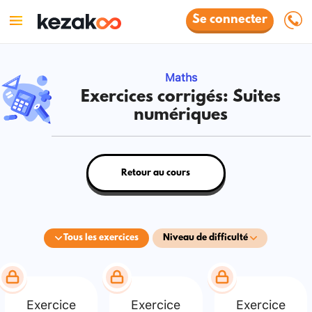
Se connecter
Maths
Exercices corrigés: Suites
numériques
Retour au cours
Tous les exercices
Niveau de difficulté
Exercice
Exercice
Exercice