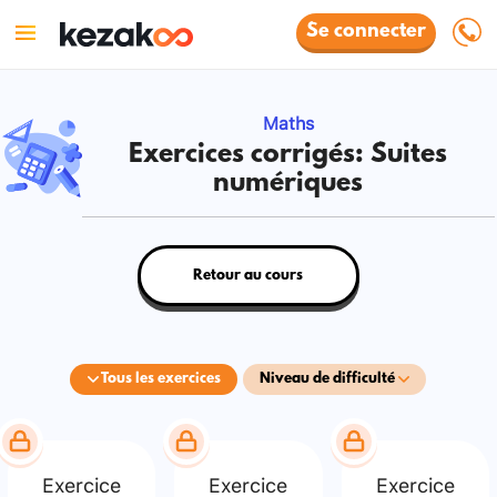
Se connecter
Maths
Exercices corrigés: Suites
numériques
Retour au cours
Tous les exercices
Niveau de difficulté
Exercice
Exercice
Exercice