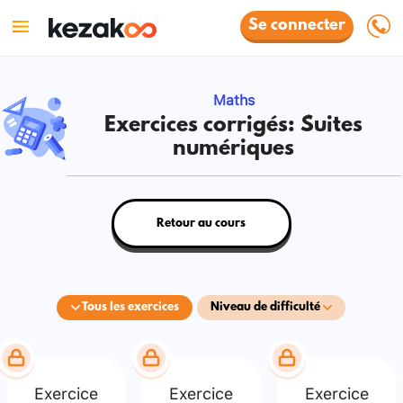
Se connecter
Maths
Exercices corrigés: Suites
numériques
Retour au cours
Tous les exercices
Niveau de difficulté
Exercice
Exercice
Exercice