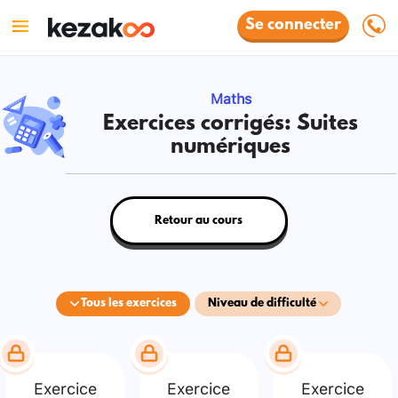
Se connecter
Maths
Exercices corrigés: Suites
numériques
Retour au cours
Tous les exercices
Niveau de difficulté
Exercice
Exercice
Exercice