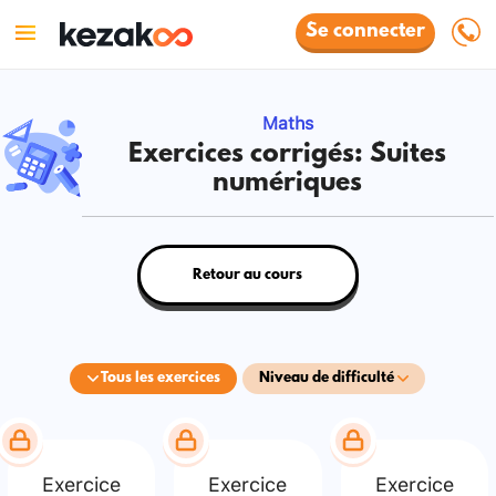
Se connecter
Maths
Exercices corrigés: Suites
numériques
Retour au cours
Tous les exercices
Niveau de difficulté
Exercice
Exercice
Exercice